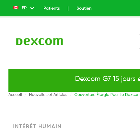
FR
List additional actions
Patients
Soutien
Top
Menu
v2
-
Left
Dexcom G7 15 jours 
Accueil
Nouvelles et Articles
Couverture Élargie Pour Le Dexcom 
INTÉRÊT HUMAIN