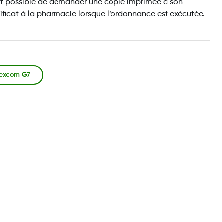
ent possible de demander une copie imprimée à son
tificat à la pharmacie lorsque l’ordonnance est exécutée.
Dexcom G7