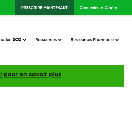
PRESCRIRE MAINTENANT
Connexion à Clarity
Top
Menu
v2
mation SCG
Ressources
Ressources Pharmacie
-
Right
ci pour en savoir plus