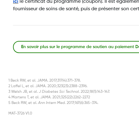
ici
le certificat du programme (coupon). Il est égalem
fournisseur de soins de santé, puis de présenter son cer
En savoir plus sur le programme de soutien au paiement 
1 Beck RW, et al. JAMA. 2017;317(4):371-378.
2 Laffel L, et al. JAMA. 2020;323(23):2388-2396.
3 Welsh JB, et al.
J Diabetes Sci Technol
. 2022;18(1):143-147.
4 Martens T, et al.
JAMA.
2021;325(22):2262-2272
5 Beck RW, et al.
Ann Intern Med.
2017;167(6):365-374.
MAT-3726 V1.0