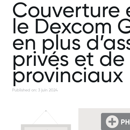
Couverture 
le Dexcom G
en plus d’as
privés et d
provinciaux
Published on: 3 juin 2024