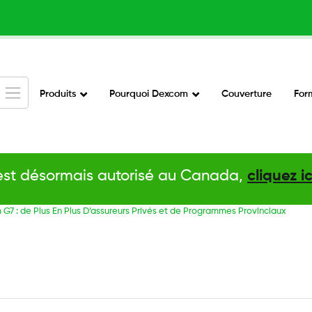
Skip
to
main
content
Produits
Pourquoi Dexcom
Couverture
For
Main
Navigation
v2
est désormais autorisé au Canada,
cliquez i
G7 : de Plus En Plus D’assureurs Privés et de Programmes Provinciaux