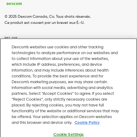
© 2025 Dexcom Canada, Co. Tous droits réservés.
Ce produit est couvert par un brevet aux É.-U.
MAT-0165
Dexcom's websites use cookies and other tracking
technologies to analyze performance on our websites and
Accueil
Dexcom G7
Dexcom G6
Couverture
Footer
to collect information about your use of the websites,
which include IP address, preferences, and device
Menu
Webinaires
Ressources Pharmacie
information, and may include inferences about health
conditions. To provide the best experience and for
EN
Dexcom’s marketing purposes, we may share certain
information with social media, advertising and analytics
partners. Select “Accept Cookies” to agree. If you select
1-844-536-8388, du lundi au vendredi
“Reject Cookies”, only strictly necessary cookies are
placed. By rejecting cookies, you may not have full
ca.hcpsales@dexcom.com
functionality of the website or additional services that may
be offered. Your selection applies on Dexcom websites
and this browser and device only.
Cookie Policy
Cookie Settings