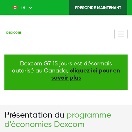
Skip
FR
List additional actions
PRESCRIRE MAINTENANT
Top
to
main
Menu
content
v2
-
Right
Dexcom G7 15 jours est désormais
autorisé au Canada,
cliquez ici pour en
savoir plus
Présentation du
programme
d'économies Dexcom