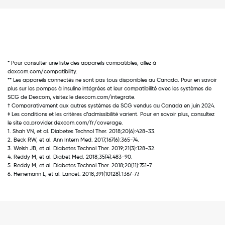
* Pour consulter une liste des appareils compatibles, allez à
dexcom.com/compatibility.
** Les appareils connectés ne sont pas tous disponibles au Canada. Pour en savoir
plus sur les pompes à insuline intégrées et leur compatibilité avec les systèmes de
SCG de Dexcom, visitez le dexcom.com/integrate.
† Comparativement aux autres systèmes de SCG vendus au Canada en juin 2024.
‡ Les conditions et les critères d’admissibilité varient. Pour en savoir plus, consultez
le site ca.provider.dexcom.com/fr/coverage.
1. Shah VN, et al. Diabetes Technol Ther. 2018;20(6):428-33.
2. Beck RW, et al. Ann Intern Med. 2017;167(6):365-74.
3. Welsh JB, et al. Diabetes Technol Ther. 2019;21(3):128-32.
4. Reddy M, et al. Diabet Med. 2018;35(4):483-90.
5. Reddy M, et al. Diabetes Technol Ther. 2018;20(11):751-7.
6. Heinemann L, et al. Lancet. 2018;391(10128):1367-77.